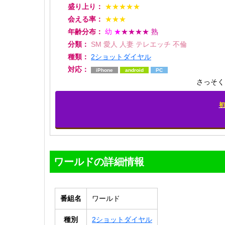
盛り上り：
★★★★★
会える率：
★★★
年齢分布：
幼
★
★★★★
熟
分類：
SM
愛人
人妻
テレエッチ
不倫
種類：
2ショットダイヤル
対応：
iPhone
android
PC
さっそく
初
ワールドの詳細情報
番組名
ワールド
種別
2ショットダイヤル