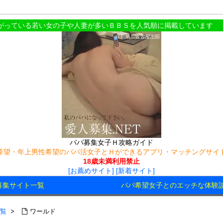
妻が多いＢＢＳを人気順に掲載しています
パパ募集女子Ｈ攻略ガイド
希望・年上男性希望のパパ活女子とＨができるアプリ・マッチングサイ
18歳未満利用禁止
[お薦めサイト]
[新着サイト]
募集サイト一覧
パパ希望女子とのエッチな体験
覧
>
ワールド