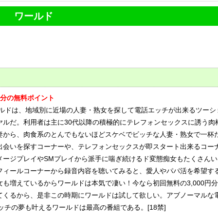
ワールド
0円分の無料ポイント
ルドは、地域別に近場の人妻・熟女を探して電話エッチが出来るツーシ
ヤルだ。利用者は主に30代以降の積極的にテレフォンセックスに誘う肉
妻から、肉食系のとんでもないほどスケベでビッチな人妻・熟女で一杯
出会いを探すコーナーや、テレフォンセックスが即スタート出来るコー
メージプレイやSMプレイから派手に喘ぎ続けるド変態痴女もたくさんい
フィールコーナーから録音内容を聴いてみると、愛人やパパ活を希望す
女も増えているからワールドは本気で凄い！今なら初回無料の3,000円
てくるから、是非この時期にワールドは試して欲しい。アブノーマルな
チの夢も叶えるワールドは最高の番組である。[18禁]