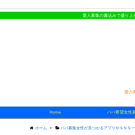
愛人募集の書込みで盛り上がっている若い女の子や人
愛人
Home
パパ希望女性
ホーム
>
パパ募集女性が見つかるアプリやＳＮＳ一