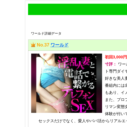
ワールド詳細データ
No.37
ワールド
初回3,00
寸評：
ワー
ト専門ダイ
好きな美人
番組内には
もあり、イ
また、プロ
リマン変態
体験が付い
セックスだけでなく、愛人やパパ活からリアルエッ