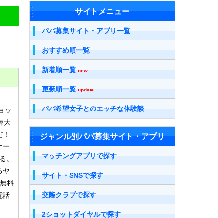
サイトメニュー
パパ募集サイト・アプリ一覧
おすすめ順一覧
新着順一覧
new
更新順一覧
update
パパ希望女子とのエッチな体験談
ョッ
棒大
だ！
ジャンル別パパ募集サイト・アプリ
ナー
マッチングアプリで探す
る。
るヤ
サイト・SNSで探す
分無料
交際クラブで探す
電話
2ショットダイヤルで探す